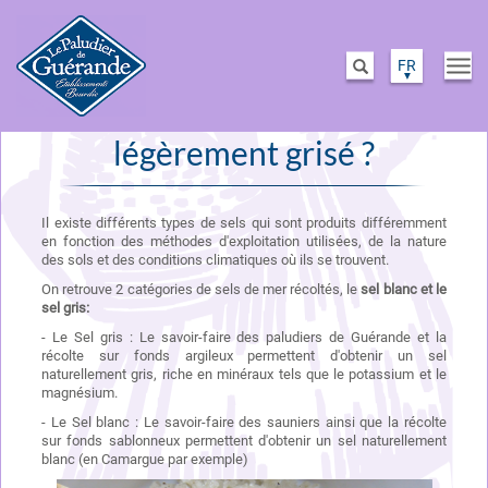
Aller
FR
Togg
Rechercher
au
navi
Pourquoi le sel est
contenu
principal
légèrement grisé ?
Il existe différents types de sels qui sont produits différemment
en
fonction des méthodes
d'exploitation utilisée
s, de
la nature
des sols et des conditions climatiques où ils se trouvent.
On retrouve 2 catégories
de sels de mer récoltés, le
sel blanc et le
sel gris:
- Le Sel gris : Le savoir-faire des paludiers de Guérande et la
récolte sur fonds argileux permettent d'obtenir un sel
naturellement gris,
riche
en minéraux tels que le potassium et le
magnésium.
- Le Sel blanc : Le savoir-faire des sauniers ainsi que la récolte
sur fonds sablonneux permettent d'obtenir un sel naturellement
blanc (en Camargue par exemple)