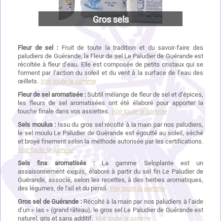
ates
Gros sels
Fleur de sel :
Fruit de toute la tradition et du savoir-faire des
paludiers de Guérande, la Fleur de sel Le Paludier de Guérande est
récoltée à fleur d’eau. Elle est composée de petits cristaux qui se
forment par l’action du soleil et du vent à la surface de l’eau des
œillets.
Voir
toute la gamme
Fleur de sel aromatisée :
Subtil mélange de fleur de sel et d’épices,
les fleurs de sel aromatisées ont été élaboré pour apporter la
touche finale dans vos assiettes.
Voir
toute la gamme
Sels moulus :
Iss
u du gros sel récolté à la main par nos paludiers,
le sel moulu Le Paludier de Guérande est égoutté au soleil, séché
et broyé finement selon la méthode autorisée par les certifications.
Voir
toute la gamme
Sels fins aromatisés :
La gamme
Seloplante est un
assaisonnement exquis, élaboré à partir du sel fin Le Paludier de
Guérande, associé, selon les recettes, à des herbes aromatiques,
des légumes, de l'ail et du persil.
Voir
toute la gamme
Gros sel de Guérande
:
Récolté à la main par nos paludiers à l’aide
d’un « las » (grand râteau), le gros sel Le Paludier de Guérande est
naturel, gris et sans additif.
Voir
toute la gamme