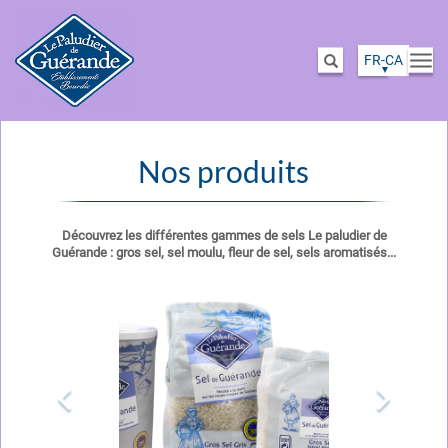
FR-CA
Togg
Search
navi
Skip
to
Nos produits
main
content
Découvrez les différentes gammes de sels Le paludier de
Guérande : gros sel, sel moulu, fleur de sel, sels aromatisés...
Image
Image